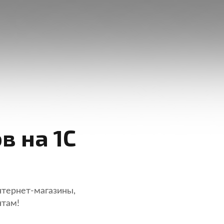
в на 1С
нтернет-магазины,
нтам!