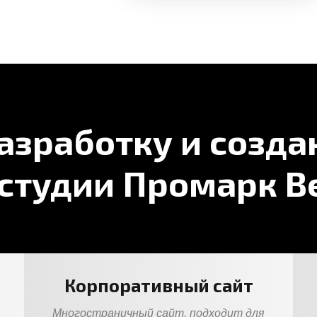
азработку и созда
 студии Промарк В
Корпоративный сайт
Многостраничный сайт, подходит для