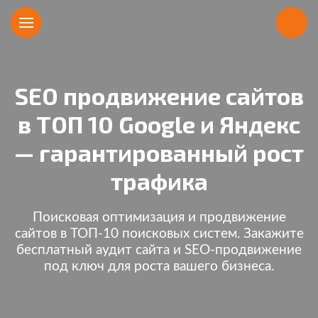
SEO продвижение сайтов
Программисты и
Почувствуй себя крутым
в ТОП 10 Google и Яндекс
дизайнеры не нужны!
разработчиком, ничего
— гарантированный рост
не понимая в PHP, HTML,
Просто заполняйте поля, следуя подсказкам, и
трафика
расставляйте галочки!
CSS, верстке, Битриксе и
пр.
Поисковая оптимизация и продвижение
Неограниченное количество лендингов можно
сайтов в ТОП-10 поисковых систем. Закажите
создать на одной лицензии!
* наличие чувства вкуса приветствуется ;)
бесплатный аудит сайта и SEO-продвижение
под ключ для роста вашего бизнеса.
30 видов блоков и 175 настроек, позволяющие
создать более 1000 вариантов дизайна!